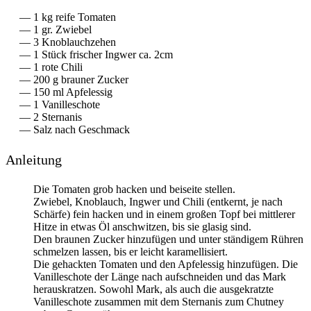
1
kg
reife Tomaten
1
gr. Zwiebel
3
Knoblauchzehen
1
Stück
frischer Ingwer
ca. 2cm
1
rote Chili
200
g
brauner Zucker
150
ml
Apfelessig
1
Vanilleschote
2
Sternanis
Salz nach Geschmack
Anleitung
Die Tomaten grob hacken und beiseite stellen.
Zwiebel, Knoblauch, Ingwer und Chili (entkernt, je nach
Schärfe) fein hacken und in einem großen Topf bei mittlerer
Hitze in etwas Öl anschwitzen, bis sie glasig sind.
Den braunen Zucker hinzufügen und unter ständigem Rühren
schmelzen lassen, bis er leicht karamellisiert.
Die gehackten Tomaten und den Apfelessig hinzufügen. Die
Vanilleschote der Länge nach aufschneiden und das Mark
herauskratzen. Sowohl Mark, als auch die ausgekratzte
Vanilleschote zusammen mit dem Sternanis zum Chutney