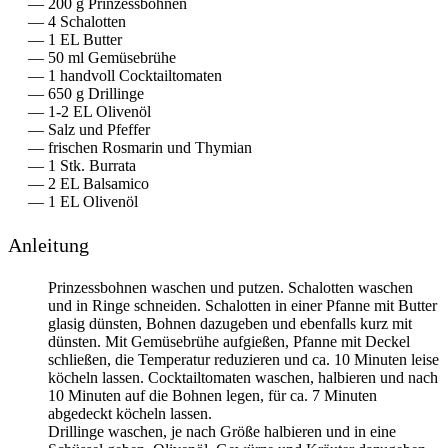
200
g
Prinzessbohnen
4
Schalotten
1
EL
Butter
50
ml
Gemüsebrühe
1
handvoll
Cocktailtomaten
650
g
Drillinge
1-2
EL
Olivenöl
Salz und Pfeffer
frischen Rosmarin und Thymian
1
Stk.
Burrata
2
EL
Balsamico
1
EL
Olivenöl
Anleitung
Prinzessbohnen waschen und putzen. Schalotten waschen
und in Ringe schneiden. Schalotten in einer Pfanne mit Butter
glasig dünsten, Bohnen dazugeben und ebenfalls kurz mit
dünsten. Mit Gemüsebrühe aufgießen, Pfanne mit Deckel
schließen, die Temperatur reduzieren und ca. 10 Minuten leise
köcheln lassen. Cocktailtomaten waschen, halbieren und nach
10 Minuten auf die Bohnen legen, für ca. 7 Minuten
abgedeckt köcheln lassen.
Drillinge waschen, je nach Größe halbieren und in eine