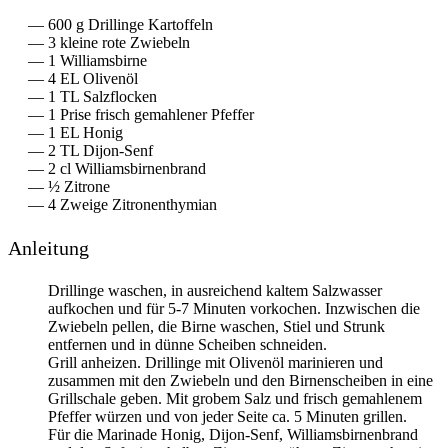
600
g
Drillinge Kartoffeln
3
kleine rote Zwiebeln
1
Williamsbirne
4
EL
Olivenöl
1
TL
Salzflocken
1
Prise
frisch gemahlener Pfeffer
1
EL
Honig
2
TL
Dijon-Senf
2
cl
Williamsbirnenbrand
½
Zitrone
4
Zweige
Zitronenthymian
Anleitung
Drillinge waschen, in ausreichend kaltem Salzwasser
aufkochen und für 5-7 Minuten vorkochen. Inzwischen die
Zwiebeln pellen, die Birne waschen, Stiel und Strunk
entfernen und in dünne Scheiben schneiden.
Grill anheizen. Drillinge mit Olivenöl marinieren und
zusammen mit den Zwiebeln und den Birnenscheiben in eine
Grillschale geben. Mit grobem Salz und frisch gemahlenem
Pfeffer würzen und von jeder Seite ca. 5 Minuten grillen.
Für die Marinade Honig, Dijon-Senf, Williamsbirnenbrand