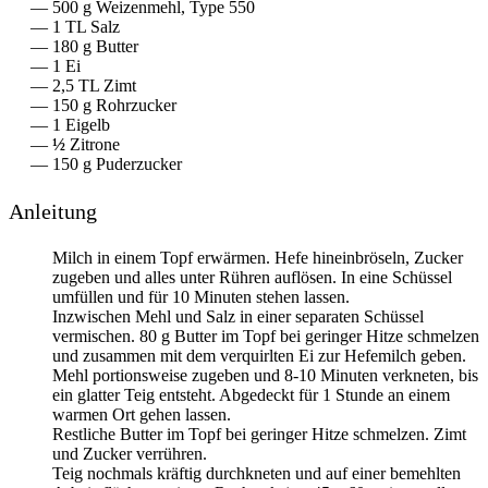
500
g
Weizenmehl, Type 550
1
TL
Salz
180
g
Butter
1
Ei
2,5
TL
Zimt
150
g
Rohrzucker
1
Eigelb
½
Zitrone
150
g
Puderzucker
Anleitung
Milch in einem Topf erwärmen. Hefe hineinbröseln, Zucker
zugeben und alles unter Rühren auflösen. In eine Schüssel
umfüllen und für 10 Minuten stehen lassen.
Inzwischen Mehl und Salz in einer separaten Schüssel
vermischen. 80 g Butter im Topf bei geringer Hitze schmelzen
und zusammen mit dem verquirlten Ei zur Hefemilch geben.
Mehl portionsweise zugeben und 8-10 Minuten verkneten, bis
ein glatter Teig entsteht. Abgedeckt für 1 Stunde an einem
warmen Ort gehen lassen.
Restliche Butter im Topf bei geringer Hitze schmelzen. Zimt
und Zucker verrühren.
Teig nochmals kräftig durchkneten und auf einer bemehlten